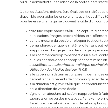
ou d’un administrateur en raison de la portée persistan
De telles situations doivent être évaluées et traitées au c
disponible pour aider les enseignants ayant des difficul
pour les enseignants qui se trouvent la cible d’un compo
faire une copie papier et/ou une capture d’écra
publications, images, textes, vidéos, etc. offensants
dans la mesure du possible, bloquer tout contact
demander/exiger que le matériel offensant soit re
inapproprié. N’engagez pas davantage la personne qu
si les commentaires proviennent d’un élève, contac
que les conséquences appropriées sont mises en p
accueillantes et sécuritaires- Politique provincial
Utilisation des Médias Sociaux TI-03
) ;
si le cyberintimidateur est un parent, demandez 
permettant aux parents de communiquer et de rép
si la situation est grave et/ou que les communicati
de la direction de votre école ;
signaler un abus/une utilisation inappropriée à l’
suppression du ou des messages. Par exemple, il e
Facebook ; il existe également de telles options p