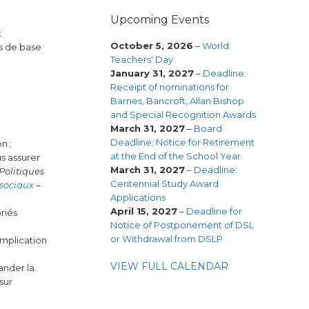
Upcoming Events
t
October 5, 2026
–
World
es de base
Teachers' Day
January 31, 2027
–
Deadline:
Receipt of nominations for
Barnes, Bancroft, Allan Bishop
and Special Recognition Awards
March 31, 2027
–
Board
Deadline: Notice for Retirement
n ;
at the End of the School Year
s assurer
March 31, 2027
–
Deadline:
Politiques
Centennial Study Award
 sociaux
–
Applications
April 15, 2027
–
Deadline for
riés
Notice of Postponement of DSL
or Withdrawal from DSLP
implication
VIEW FULL CALENDAR
ander la
sur