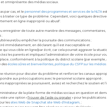
te et omniprésente des médias sociaux.
as par cas, et le
personnel des programmes et services de la NLTA
es
tés à traiter ce type de problème. Cependant, voici quelques directiv
rtement en ligne inapproprié ou abusif :
nou enregistrer de toute autre manière des messages, commentaires,
 ;
 ultérieuret/ou empêcher la poursuite des communications ;
tiré immédiatement, en déclarant qu’il est inacceptable et
i vous cible en ligne/par écrit, car cela pourrait aggraver la situatio
tez les parents et impliquez l’administration de votre école pour vou
lace, conformément à la politique du district scolaire (par exemple,
e
des
écoles sûres et
bienveillantes
,
politique du CSFP sur les médias
une réunion pour discuter du problème et renforcer les canaux approp
ondre aux préoccupations avec le personnel scolaire approprié ;
ons inappropriées se poursuivent, avisez et recherchez le soutien et l’
administrateur de la plate-forme de médias sociaux en question et dem
xiste une option «
Trouver de l’aide ou signaler
» pour les publications 
our les
sites Web de Snapchat
site Web d’Instagram,
;