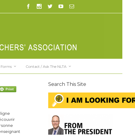
Forms
Contact / Ask The NLTA
Search This Site
 ligne
écouvrir
ersonne
enseignant